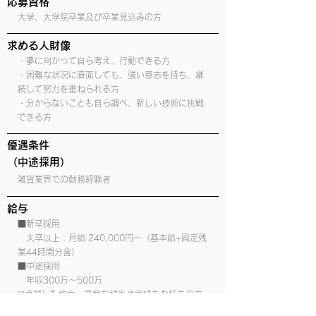
応募資格
大学、大学院卒業及び卒業見込みの方
求める人財像
・夢に向かって自ら考え、行動できる方
・困難な状況に直面しても、強い意志を持ち、継
続して努力を重ねられる方
・分からないことも自ら調べ、新しい技術に挑戦
できる方
優遇条件
​（中途採用）
雑貨業界での勤務経験者
給与
■新卒採用
大卒以上：月給 240,000円～（基本給+固定残
業44時間分含）
■中途採用
年収300万〜500万
※卓越した能力、高度な技術や実績をお持ちの方
で、それらを入社後の実業務において発揮できる