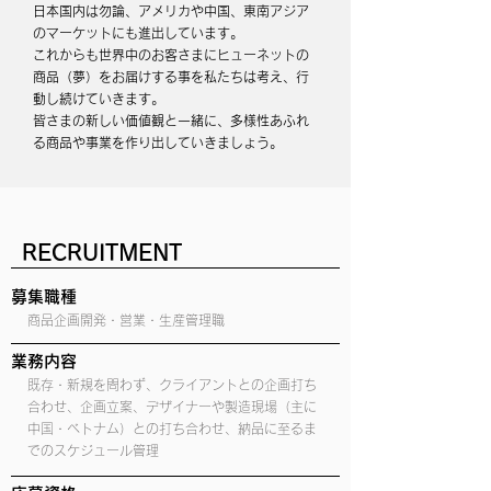
日本国内は勿論、アメリカや中国、東南アジア
のマーケットにも進出しています。
これからも世界中のお客さまにヒューネットの
商品（夢）をお届けする事を私たちは考え、行
動し続けていきます。
皆さまの新しい価値観と一緒に、多様性あふれ
る商品や事業を作り出していきましょう。
RECRUITMENT
募集職種
商品企画開発・営業・生産管理職
業務内容
既存・新規を問わず、クライアントとの企画打ち
合わせ、企画立案、デザイナーや製造現場（主に
中国・ベトナム）との打ち合わせ、納品に至るま
でのスケジュール管理