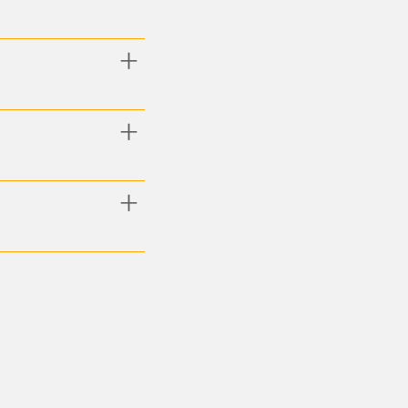
​＋
​＋
​＋