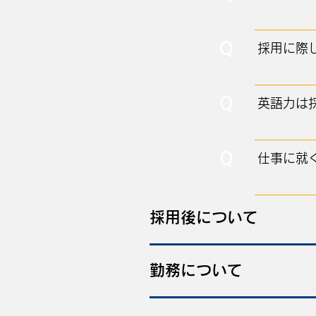
Q
採用に際
Q
英語力は
Q
仕事に就
採用後について
勤務について