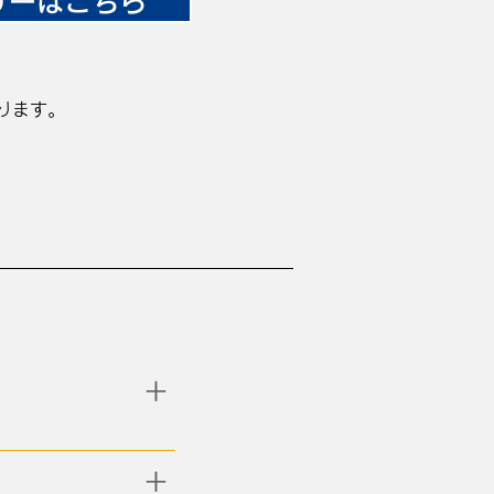
リーはこちら
ります。
​＋
​＋