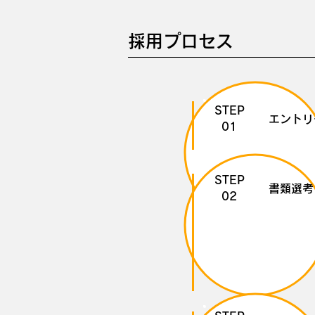
採用プロセス
STEP
エントリ
01
STEP
書類選考
02