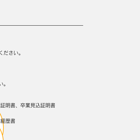
ください。
い。
績証明書、卒業見込証明書
務経歴書