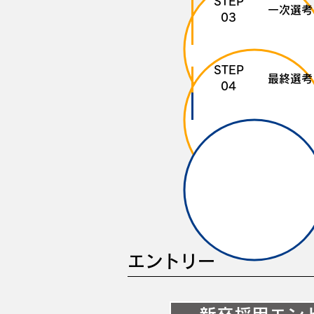
STEP
一次選考
03
STEP
最終選考
04
STEP
内定
05
エントリー